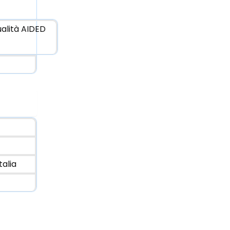
ualità AIDED
alia