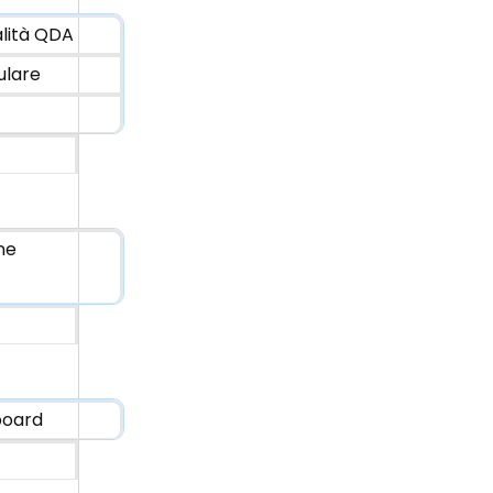
alità QDA
ulare
ne
pboard