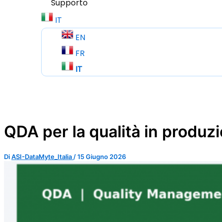
Supporto
IT
EN
FR
IT
QDA per la qualità in produz
Di
ASI-DataMyte_Italia
/
15 Giugno 2026