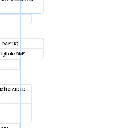
6 DAPTIQ
igitale BMS
ualità AIDED
e