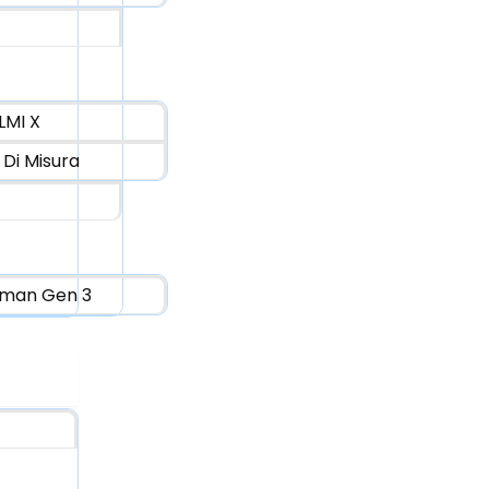
LMI X
 Di Misura
pman Gen 3